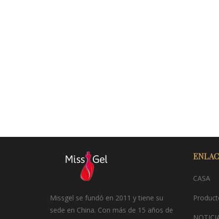
ENLAC
CASA
Missgel se fundó en 2011 y tiene su
Product
sede en China. Con más de 15 años de
NOTICI