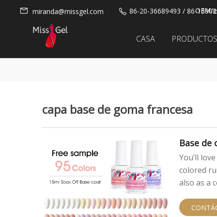
OEM/et
86-20-36689493 / 86-1390
miranda@missgel.com
CASA
PRODUCTO
capa base de goma francesa
Base de 
You’ll lov
colored ru
also as a 
CONTÁ