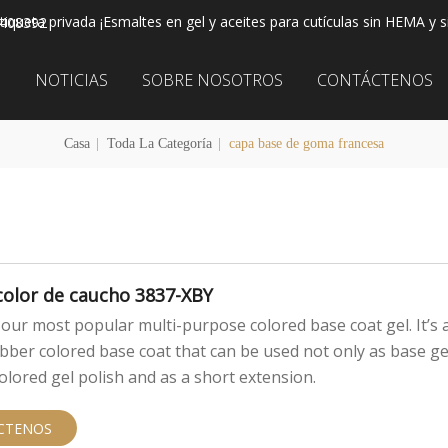
iqueta privada ¡Esmaltes en gel y aceites para cutículas sin HEMA y s
2408392
S
NOTICIAS
SOBRE NOSOTROS
CONTÁCTENOS
Casa
|
Toda La Categoría
|
capa base de goma francesa
color de caucho 3837-XBY
e our most popular multi-purpose colored base coat gel. It’s 
bber colored base coat that can be used not only as base ge
colored gel polish and as a short extension.
CTENOS