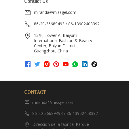
Contact Us
miranda@missgel.com
86-20-36689493 / 86-13902408392
13/F, Tower A, Baiyunli
International Fashion & Beauty
Center, Baiyun District,
Guangzhou, China
CONTACT
miranda@missgel.com
86-20-36689493 / 86-13902408392
Dirección de la fábrica: Parque