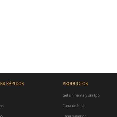
ES RÁPIDOS
PRODUCTOS
Gel sin hema y sin tpo
os
Capa de base
AS
Capa superior