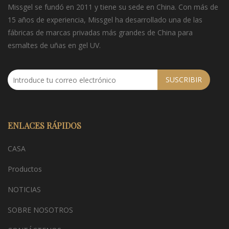
Missgel se fundó en 2011 y tiene su sede en China. Con más de
15 años de experiencia, Missgel ha desarrollado una de las
fábricas de marcas privadas más grandes de China para
esmaltes de uñas en gel UV.
SUSCRIBIR
ENLACES RÁPIDOS
CASA
Productos
NOTICIAS
SOBRE NOSOTROS