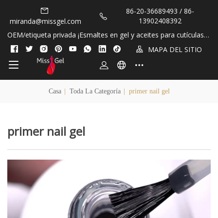
86-20-36689493 / 86-
13902408392
miranda@missgel.com
OEM/etiqueta privada ¡Esmaltes en gel y aceites para cutículas si
n HEMA y sin TPO!
MAPA DEL SITIO
Casa
|
Toda La Categoría
|
primer nail gel
primer nail gel