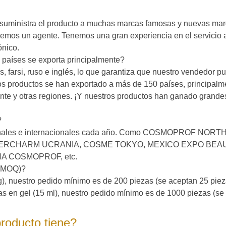
, suministra el producto a muchas marcas famosas y nuevas ma
emos un agente. Tenemos una gran experiencia en el servicio 
ónico.
 países se exporta principalmente?
, farsi, ruso e inglés, lo que garantiza que nuestro vendedor p
os productos se han exportado a más de 150 países, principalm
nte y otras regiones. ¡Y nuestros productos han ganado grande
?
cionales e internacionales cada año. Como COSMOPROF NORT
TERCHARM UCRANIA, COSME TOKYO, MEXICO EXPO BEA
A COSMOPROF, etc.
 (MOQ)?
0 g), nuestro pedido mínimo es de 200 piezas (se aceptan 25 pie
as en gel (15 ml), nuestro pedido mínimo es de 1000 piezas (se
producto tiene?