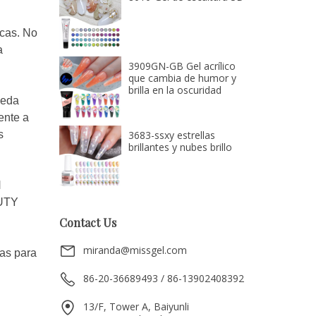
rcas. No
a
3909GN-GB Gel acrílico
que cambia de humor y
brilla en la oscuridad
ueda
ente a
3683-ssxy estrellas
s
brillantes y nubes brillo
H
UTY
Contact Us
miranda@missgel.com
zas para
86-20-36689493 / 86-13902408392
13/F, Tower A, Baiyunli