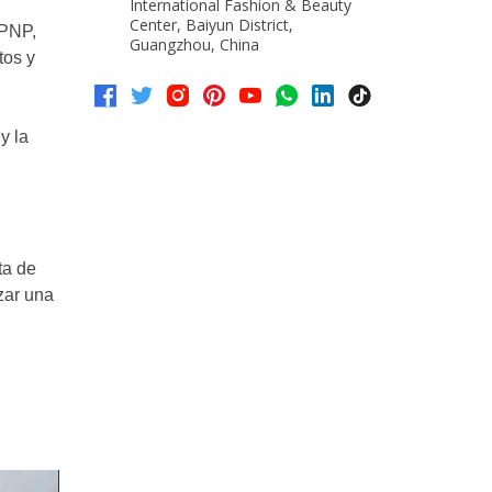
International Fashion & Beauty
Center, Baiyun District,
CPNP,
Guangzhou, China
tos y
y la
ta de
zar una
,