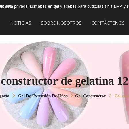
iqueta privada ¡Esmaltes en gel y aceites para cutículas sin HEMA y s
2408392
S
NOTICIAS
SOBRE NOSOTROS
CONTÁCTENOS
 constructor de gelatina 1
goría
Gel De Extensión De Uñas
Gel Constructor
Gel cons