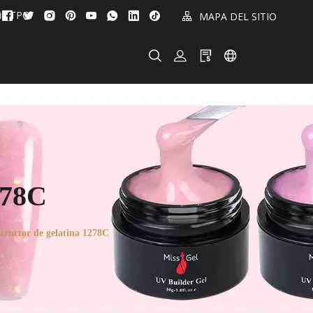
in TPO!
MAPA DEL SITIO
278C
tructor de gelatina 1278C