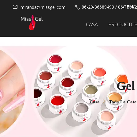
OEM/et
86-20-36689493 / 86-1390
miranda@missgel.com
CASA
PRODUCTO
Gel
Casa
Toda La Cate