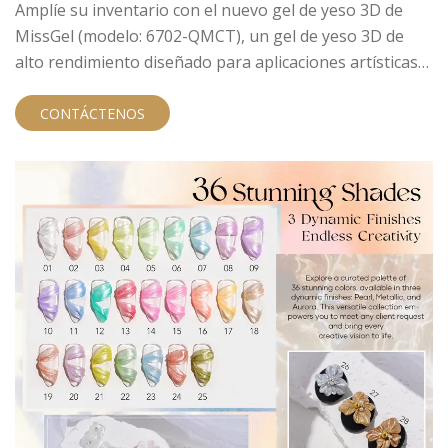
Amplíe su inventario con el nuevo gel de yeso 3D de
MissGel (modelo: 6702-QMCT), un gel de yeso 3D de
alto rendimiento diseñado para aplicaciones artísticas
profesionales. A diferencia de los geles estándar, esta
fórmula recrea perfectamente la textura granular mate
CONTÁCTENOS
del yeso real. Como fabricante experto de gel para
uñas, ofrecemos esta fórmula de estado sólido a
clientes B2B que buscan productos confiables que
marcan tendencia y que simplifican el proceso de
esculpido en 3D.