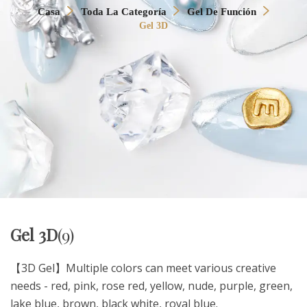
Casa
Toda La Categoría
Gel De Función
Gel 3D
Gel 3D
(9)
【3D Gel】Multiple colors can meet various creative
needs - red, pink, rose red, yellow, nude, purple, green,
lake blue, brown, black white, royal blue.