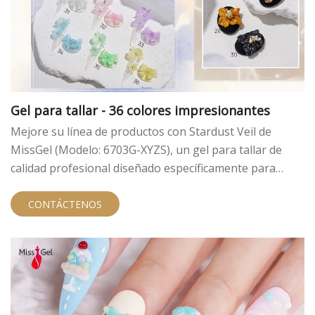
Gel para tallar - 36 colores impresionantes
Mejore su línea de productos con Stardust Veil de
MissGel (Modelo: 6703G-XYZS), un gel para tallar de
calidad profesional diseñado específicamente para
intrincados diseños de uñas en 3D. Como fábrica líder
de geles para uñas B2B, ofrecemos fórmulas de alto
CONTÁCTENOS
rendimiento destinadas a salones de manicura,
distribuidores y marcas privadas de todo el mundo. Este
gel para esculpir en 3D ofrece una experiencia de
"movimiento cero", lo que garantiza que sus clientes
puedan crear diseños de nivel maestro con facilidad.