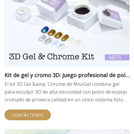
Kit de gel y cromo 3D: juego profesional de polv
o de espejo y gel para esculpir 3D para marcas
El kit 3D Gel &amp; Chrome de MissGel combina gel
de uñas
para esculpir 3D de alta viscosidad con polvo de espejo
cromado de primera calidad en un único sistema listo
para la venta al por menor. Diseñado para técnicos de
uñas profesionales y propietarios de marcas, este kit
CONTÁCTENOS
permite a los salones crear diseños de uñas
dimensionales y efectos cromados con acabado de