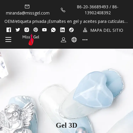
86-20-36689493 / 86-
13902408392
miranda@missgel.com
OEM/etiqueta privada ¡Esmaltes en gel y aceites para cutículas si
n HEMA y sin TPO!
MAPA DEL SITIO
Gel 3D