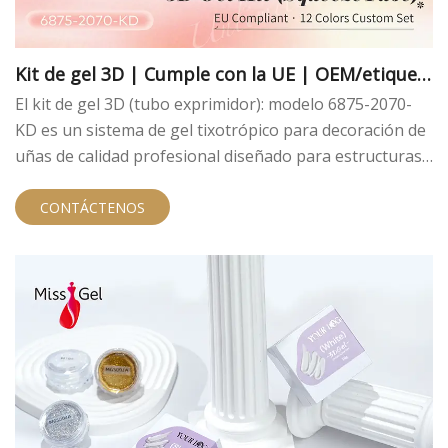
Kit de gel 3D | Cumple con la UE | OEM/etiquet
a privada
El kit de gel 3D (tubo exprimidor): modelo 6875-2070-
KD es un sistema de gel tixotrópico para decoración de
uñas de calidad profesional diseñado para estructuras
de uñas 3D detalladas, diseños en relieve en capas y
acabados en polvo de cromo. Empaquetado en
CONTÁCTENOS
prácticos tubos exprimibles para una dispensación
limpia, este kit personalizable de 12 colores cumple con
la normativa de la UE y está totalmente preparado para
el desarrollo de etiquetas privadas OEM.