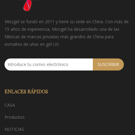
Missgel se fundó en 2011 y tiene su sede en China. Con más de
15 años de experiencia, Missgel ha desarrollado una de las
fábricas de marcas privadas más grandes de China para
esmaltes de uñas en gel UV.
SUSCRIBIR
ENLACES RÁPIDOS
CASA
Productos
NOTICIAS