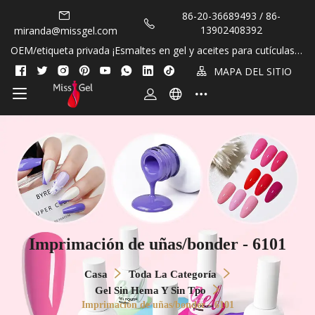
86-20-36689493 / 86-
13902408392
miranda@missgel.com
OEM/etiqueta privada ¡Esmaltes en gel y aceites para cutículas si
n HEMA y sin TPO!
MAPA DEL SITIO
Imprimación de uñas/bonder - 6101
Casa
Toda La Categoría
Gel Sin Hema Y Sin Tpo
Imprimación de uñas/bonder - 6101