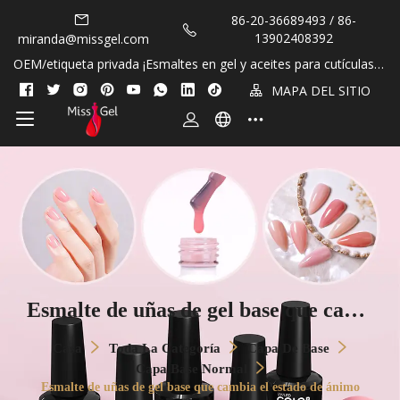
86-20-36689493 / 86-
13902408392
miranda@missgel.com
OEM/etiqueta privada ¡Esmaltes en gel y aceites para cutículas si
n HEMA y sin TPO!
MAPA DEL SITIO
Esmalte de uñas de gel base que camb
ia el estado de ánimo
Casa
Toda La Categoría
Capa De Base
Capa Base Normal
Esmalte de uñas de gel base que cambia el estado de ánimo